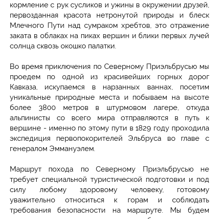
кормление с рук сусликов и ужины в окружении друзей,
первозданная красота нетронутой природы и блеск
Млечного Пути над сумраком хребтов, это отражение
заката в облаках на пиках вершин и блики первых лучей
солнца сквозь окошко палатки.
Во время приключения по Северному Приэльбрусью мы
проедем по одной из красивейших горных дорог
Кавказа, искупаемся в нарзанных ваннах, посетим
уникальные природные места и побываем на высоте
более 3800 метров в штурмовом лагере, откуда
альпинисты со всего мира отправляются в путь к
вершине
- именно по этому пути в 1829 году проходила
экспедиция первопокорителей Эльбруса во главе с
генералом Эммануэлем.
Маршрут похода по Северному Приэльбрусью не
требует специальной туристической подготовки и под
силу любому здоровому человеку, готовому
уважительно относиться к горам и соблюдать
требования безопасности на маршруте. Мы будем